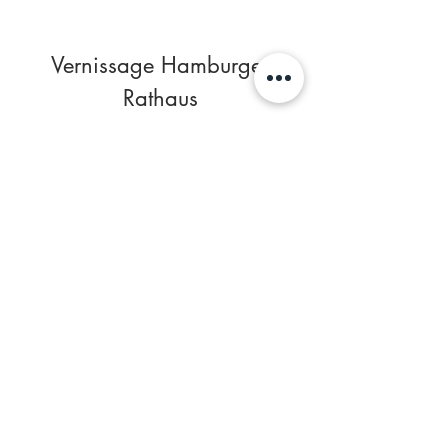
Vernissage Hamburger
Rathaus
Rathaus Ramadan Special Hamburg
Universität Hamburg - 1001
Inventions​
Dr. Salim Al-Hassani & Meister Hassan
(Fotos by Arne List)