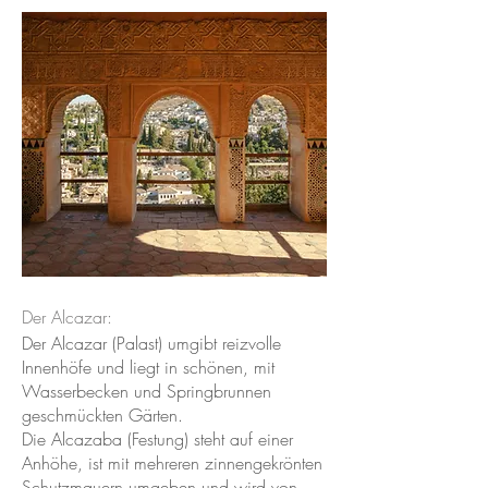
Der Alcazar:
Der Alcazar (Palast) umgibt reizvolle
Innenhöfe und liegt in schönen, mit
Wasserbecken und Springbrunnen
geschmückten Gärten.
Die Alcazaba (Festung) steht auf einer
Anhöhe, ist mit mehreren zinnengekrönten
Schutzmauern umgeben und wird von